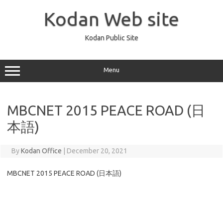
Skip
to
Kodan Web site
content
Kodan Public Site
Menu
MBCNET 2015 PEACE ROAD (日
本語)
By
Kodan Office
|
December 20, 2021
MBCNET 2015 PEACE ROAD (日本語)