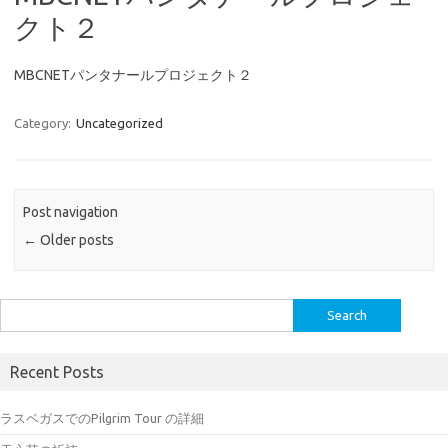
クト２
MBCNETパンタナールプロジェクト２
Category:
Uncategorized
Post navigation
←
Older posts
Search
for:
Recent Posts
ラスベガスでのPilgrim Tour の詳細