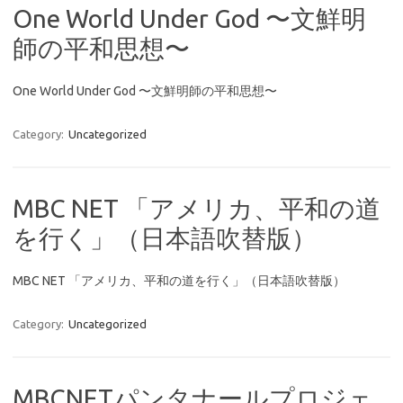
One World Under God 〜文鮮明
師の平和思想〜
One World Under God 〜文鮮明師の平和思想〜
Category:
Uncategorized
MBC NET 「アメリカ、平和の道
を行く」（日本語吹替版）
MBC NET 「アメリカ、平和の道を行く」（日本語吹替版）
Category:
Uncategorized
MBCNETパンタナールプロジェ