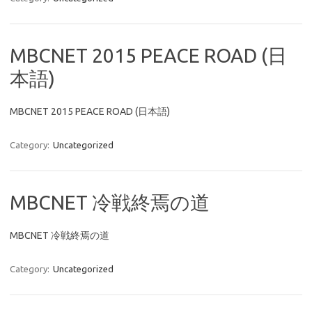
MBCNET 2015 PEACE ROAD (日
本語)
MBCNET 2015 PEACE ROAD (日本語)
Category:
Uncategorized
MBCNET 冷戦終焉の道
MBCNET 冷戦終焉の道
Category:
Uncategorized