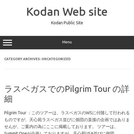
Skip
to
Kodan Web site
content
Kodan Public Site
Menu
CATEGORY ARCHIVES:
UNCATEGORIZED
ラスベガスでのPilgrim Tour の詳
細
Pilgrim Tour ：このツアーは、ラスベガスのWSに付随して行われる
ものですが、天心苑ラスベガス並びに個団の直接の企画ではありま
せんが、ご案内の為にここに掲載しております。 ツアーは、
Summit Oneが企画しておりますが、天心苑USA並びに個団、